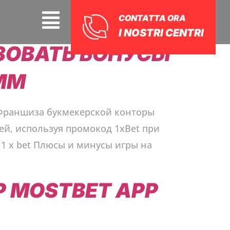
CONTATTA ORA
I NOSTRI CENTRI
ЗОВАТЬ БОНУСЫ
ММ
 Франшиза букмекерской конторы
лей, используя промокод 1xBet при
1 x bet Плюсы и минусы игры на
P MOSTBET APP