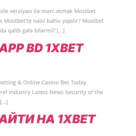
le versiyası ilə mərc etmək Mostbet
 Mostbet’te nasıl bahis yapılır? Mostbet
a qalib gələ bilərmi? […]
APP BD 1XBET
etting & Online Casino Bet Today
el industry Latest News Security of the
[…]
ЗАЙТИ НА 1XBET