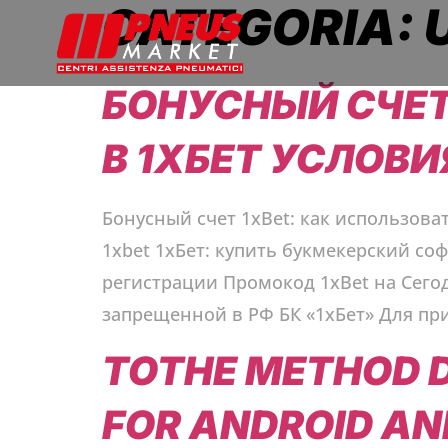
CATEGORIA:
БОНУСНЫЙ СЧЕТ
В 1ХБЕТ УСЛОВ
Бонусный счет 1xBet: как использов
1xbet 1хБет: купить букмекерский соф
регистрации Промокод 1xBet на Сего
запрещенной в РФ БК «1хБет» Для пр
TOTHE METHOD 
FOR ANDROID AND