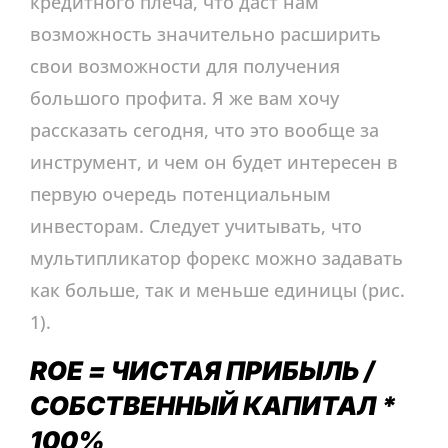
кредитного плеча, что даст нам
возможность значительно расширить
свои возможности для получения
большого профита. Я же вам хочу
рассказать сегодня, что это вообще за
инструмент, и чем он будет интересен в
первую очередь потенциальным
инвесторам. Следует учитывать, что
мультипликатор форекс можно задавать
как больше, так и меньше единицы (рис.
1).
ROE = ЧИСТАЯ ПРИБЫЛЬ /
СОБСТВЕННЫЙ КАПИТАЛ *
100%