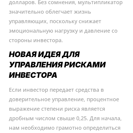
долларов. Без сомнения, мультипликатор
значительно облегчает жизнь
управляющих, поскольку снижает
эмоциональную нагрузку и давление со
стороны инвестора.
НОВАЯ ИДЕЯ ДЛЯ
УПРАВЛЕНИЯ РИСКАМИ
ИНВЕСТОРА
Если инвестор передает средства в
доверительное управление, процентное
выражение степени риска является
дробным числом свыше 0,25. Для начала,
нам необходимо грамотно определиться