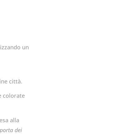
nizzando un
ne città.
e colorate
esa alla
porta dei