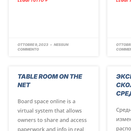
OTTOBRE 9, 2023
NESSUN
OTTOBRE
COMMENTO
COMME
TABLE ROOM ON THE
ЭКС
NET
СКО
СРЕ
Board space online is a
Сред
virtual system that allows
изме
owners to share and access
расп
paperwork and info in real