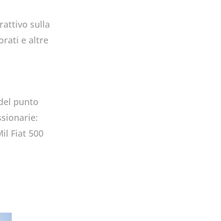
rattivo sulla
rati e altre
 del punto
ssionarie:
il Fiat 500