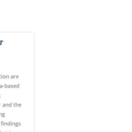
T
tion are
ta-based
t
 and the
ing
findings