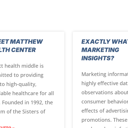
EET MATTHEW
EXACTLY WHA
LTH CENTER
MARKETING
INSIGHTS?
t health middle is
Marketing informa
tted to providing
highly effective da
to high-quality,
observations abou
able healthcare for all
consumer behavior
. Founded in 1992, the
effects of advertis
m of the Sisters of
promotions. These 
TUTTO »