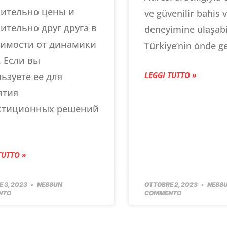
сительно цены и
ve güvenilir bahis 
ительно друг друга в
deneyimine ulaşabil
симости от динамики
Türkiye’nin önde g
 Если вы
LEGGI TUTTO »
ьзуете ее для
ятия
стиционных решений
TUTTO »
 3, 2023
NESSUN
OTTOBRE 2, 2023
NESS
NTO
COMMENTO