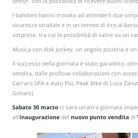
servizi
” con la possibilità di ricevere buoni sco
I bambini hanno trovato ad attenderli due simpat
sicurezza stradale e in un torneo di tiro al bers
sorprese, tra cui la possibilità di salire su un ca
Musica con disk jockey, un angolo pizzeria e un 
Il successo della giornata è stato garantito, olt
vendita, dalle proficue collaborazioni con associ
Carraro SPA e Auto Più, Peak Bike di Luca Zanutt
Gonars).
Sabato 30 marzo
ci sarà un’altra giornata impe
all’
inaugurazione
del
nuovo punto vendita
di