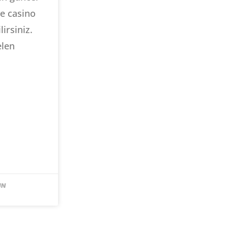
ve casino
irsiniz.
elen
UN