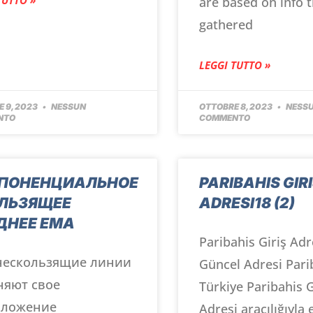
are based on info t
gathered
LEGGI TUTTO »
 9, 2023
NESSUN
OTTOBRE 8, 2023
NESS
NTO
COMMENTO
ПОНЕНЦИАЛЬНОЕ
PARIBAHIS GIR
ЛЬЗЯЩЕЕ
ADRESI18 (2)
ДНЕЕ EMA
Paribahis Giriş Adr
нескользящие линии
Güncel Adresi Pari
няют свое
Türkiye Paribahis G
оложение
Adresi aracılığıyla