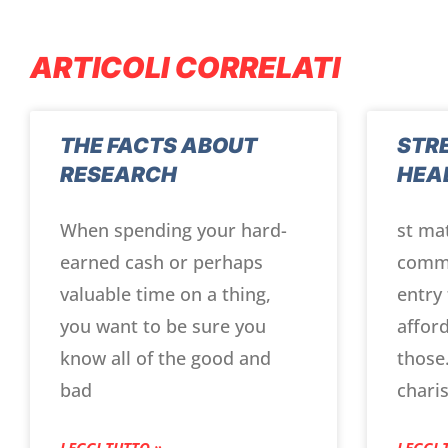
ARTICOLI CORRELATI
THE FACTS ABOUT
STR
RESEARCH
HEA
When spending your hard-
st mat
earned cash or perhaps
commi
valuable time on a thing,
entry 
you want to be sure you
afford
know all of the good and
those
bad
charis
LEGGI TUTTO »
LEGGI 