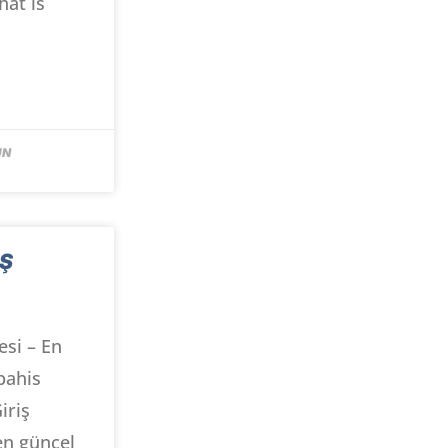
hat is
UN
IŞ
esi – En
bahis
iriş
 en güncel