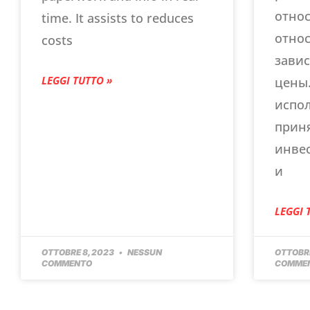
отно
time. It assists to reduces
относ
costs
зави
LEGGI TUTTO »
цены.
испол
прин
инве
и
LEGGI 
OTTOBRE 8, 2023
NESSUN
OTTOBRE
COMMENTO
COMME