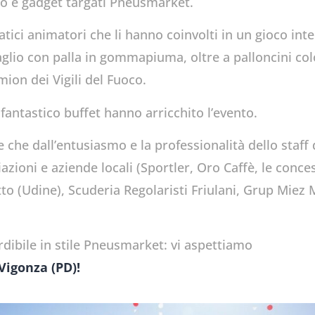
nto e gadget targati Pneusmarket.
ici animatori che li hanno coinvolti in un gioco inte
aglio con palla in gommapiuma, oltre a palloncini colo
mion dei Vigili del Fuoco.
fantastico buffet hanno arricchito l’evento.
re che dall’entusiasmo e la professionalità dello staff
azioni e aziende locali (Sportler, Oro Caffè, le conce
o (Udine), Scuderia Regolaristi Friulani, Grup Miez M
rdibile in stile Pneusmarket: vi aspettiamo
Vigonza (PD)!